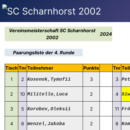
Vereinsmeisterschaft SC Scharnhorst
2024
2002
Paarungsliste der 4. Runde
Tisch
Tnr
Teilnehmer
Punkte
Tnr
Tei
1
2
3
3
Kosenok,Tymofii
Pe
2
10
2
4
Militello,Luca
Si
3
5
2
11
Korobov,Oleksii
Fr
4
6
2
8
Wenzel,Jakoba
Ko