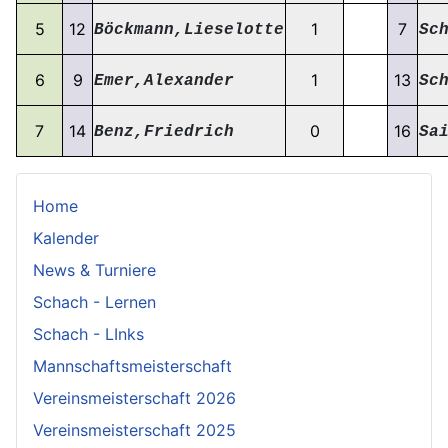
5
12
1
7
Böckmann,Lieselotte
Sc
6
9
1
13
Emer,Alexander
Sc
7
14
0
16
Benz,Friedrich
Sa
Home
Kalender
News & Turniere
Schach - Lernen
Schach - LInks
Mannschaftsmeisterschaft
Vereinsmeisterschaft 2026
Vereinsmeisterschaft 2025