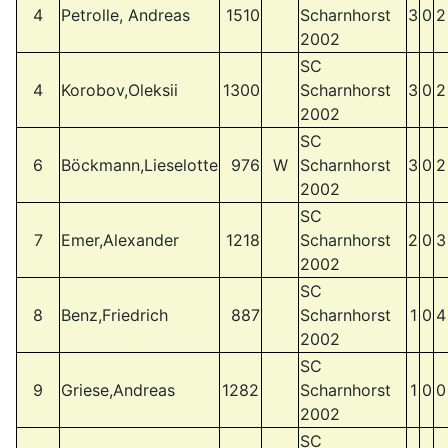
4
Petrolle, Andreas
1510
Scharnhorst
3
0
2
2002
SC
4
Korobov,Oleksii
1300
Scharnhorst
3
0
2
2002
SC
6
Böckmann,Lieselotte
976
W
Scharnhorst
3
0
2
2002
SC
7
Emer,Alexander
1218
Scharnhorst
2
0
3
2002
SC
8
Benz,Friedrich
887
Scharnhorst
1
0
4
2002
SC
9
Griese,Andreas
1282
Scharnhorst
1
0
0
2002
SC