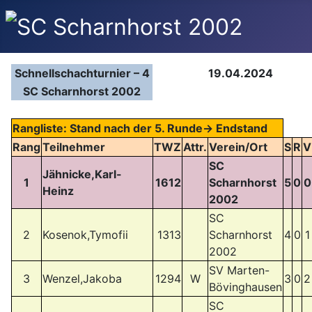
Schnellschachturnier – 4
19.04.2024
SC Scharnhorst 2002
Rangliste: Stand nach der 5. Runde-> Endstand
Rang
Teilnehmer
TWZ
Attr.
Verein/Ort
S
R
V
SC
Jähnicke,Karl-
1
1612
Scharnhorst
5
0
0
Heinz
2002
SC
2
Kosenok,Tymofii
1313
Scharnhorst
4
0
1
2002
SV Marten-
3
Wenzel,Jakoba
1294
W
3
0
2
Bövinghausen
SC