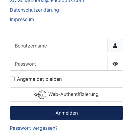
SC Scharnhorst@ Facebook.com
Datenschutzerklärung
Impressum
Benutzername
Passwort
Passwor
Angemeldet bleiben
Web-Authentifizierung
Anmelden
Passwort vergessen?