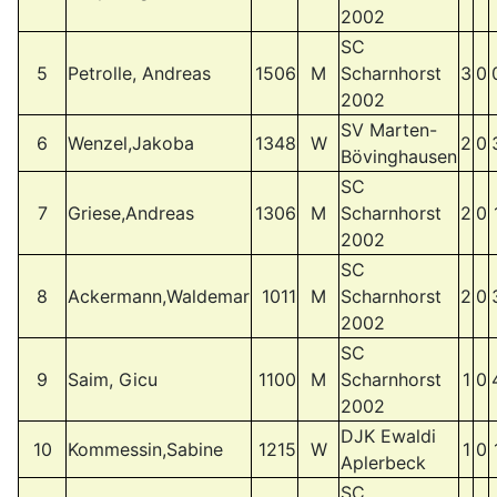
2002
SC
5
Petrolle, Andreas
1506
M
Scharnhorst
3
0
2002
SV Marten-
6
Wenzel,Jakoba
1348
W
2
0
Bövinghausen
SC
7
Griese,Andreas
1306
M
Scharnhorst
2
0
2002
SC
8
Ackermann,Waldemar
1011
M
Scharnhorst
2
0
2002
SC
9
Saim, Gicu
1100
M
Scharnhorst
1
0
2002
DJK Ewaldi
10
Kommessin,Sabine
1215
W
1
0
Aplerbeck
SC