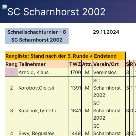
Schnellschachturnier – 8
29.11.2024
SC Scharnhorst 2002
Rangliste: Stand nach der 5. Runde-> Endstand
Rang
Teilnehmer
TWZ
Attr.
Verein/Ort
S
R
1
Arnold, Klaus
1700
M
Vereinslos
3
1
SC
2
Korobov,Oleksii
1391
M
Scharnhorst
3
1
2002
SC
3
Kosenok,Tymofii
1641
M
Scharnhorst
3
0
2002
SC
4
Siwy, Boguslaw
1449
M
Scharnhorst
3
0