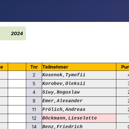
2024
te
Tnr
Teilnehmer
Pun
2
Kosenok,Tymofii
5
Korobov,Oleksii
4
Siwy,Boguslaw
9
Emer,Alexander
11
Frölich,Andreas
12
Böckmann,Lieselotte
14
Benz,Friedrich