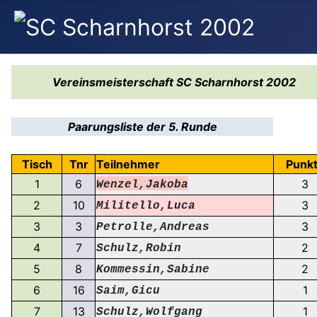
Vereinsmeisterschaft SC Scharnhorst 2002
Paarungsliste der 5. Runde
Tisch
Tnr
Teilnehmer
Punk
1
6
3
Wenzel,Jakoba
2
10
3
Militello,Luca
3
3
3
Petrolle,Andreas
4
7
2
Schulz,Robin
5
8
2
Kommessin,Sabine
6
16
1
Saim,Gicu
7
13
1
Schulz,Wolfgang