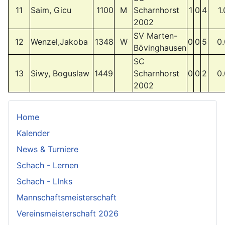
11
Saim, Gicu
1100
M
Scharnhorst
1
0
4
1.
2002
SV Marten-
12
Wenzel,Jakoba
1348
W
0
0
5
0.
Bövinghausen
SC
13
Siwy, Boguslaw
1449
Scharnhorst
0
0
2
0.
2002
Home
Kalender
News & Turniere
Schach - Lernen
Schach - LInks
Mannschaftsmeisterschaft
Vereinsmeisterschaft 2026