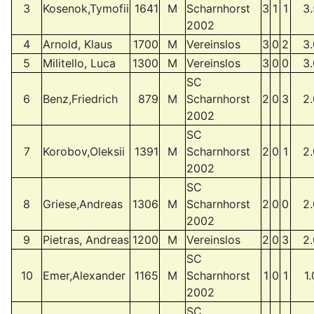
3
Kosenok,Tymofii
1641
M
Scharnhorst
3
1
1
3.
2002
4
Arnold, Klaus
1700
M
Vereinslos
3
0
2
3.
5
Militello, Luca
1300
M
Vereinslos
3
0
0
3.
SC
6
Benz,Friedrich
879
M
Scharnhorst
2
0
3
2.
2002
SC
7
Korobov,Oleksii
1391
M
Scharnhorst
2
0
1
2.
2002
SC
8
Griese,Andreas
1306
M
Scharnhorst
2
0
0
2.
2002
9
Pietras, Andreas
1200
M
Vereinslos
2
0
3
2.
SC
10
Emer,Alexander
1165
M
Scharnhorst
1
0
1
1.
2002
SC