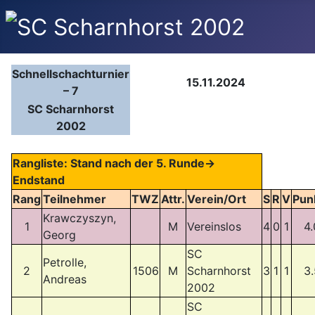
Schnellschachturnier
15.11.2024
– 7
SC Scharnhorst
2002
Rangliste: Stand nach der 5. Runde->
Endstand
Rang
Teilnehmer
TWZ
Attr.
Verein/Ort
S
R
V
Pun
Krawczyszyn,
1
M
Vereinslos
4
0
1
4.
Georg
SC
Petrolle,
2
1506
M
Scharnhorst
3
1
1
3.
Andreas
2002
SC