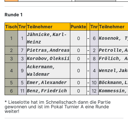
Runde 1
Tisch
Tnr
Teilnehmer
Punkte
Tnr
Teilnehmer
Jähnicke,Karl-
1
1
0
-
6
Kosenok, T
Heinz
2
7
0
-
2
Pietras,Andreas
Petrolle,A
3
3
0
-
8
Korobov,Oleksii
Frölich, A
Ackermann,
4
9
0
-
4
Wenzel,Jak
Waldemar
5
5
0
-
10
Emer,Alexander
Böckmann,L
6
11
0
-
12
Benz,Friedrich
Kommessin,
* Lieselotte hat im Schnellschach dann die Partie
gewonnen und ist im Pokal Turnier A eine Runde
weiter!