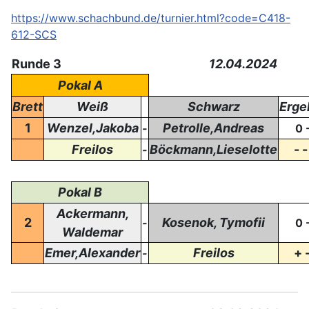
https://www.schachbund.de/turnier.html?code=C418-
612-SCS
Runde 3
12.04.2024
Pokal A
Brett
Weiß
Schwarz
Erge
1
Wenzel,Jakoba
Petrolle,Andreas
-
0 -
Freilos
Böckmann,Lieselotte
- -
-
Pokal B
Ackermann,
2
Kosenok, Tymofii
-
0 -
Waldemar
Emer,Alexander
Freilos
+ -
-